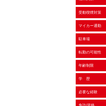
受動喫煙対策
マイカー通勤
駐車場
転勤の可能性
年齢制限
学 歴
必要な経験
免許/資格