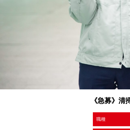
《急募》清
職種