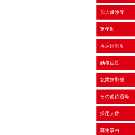
加入保険等
定年制
再雇用制度
勤務延長
就業規則他
その他待遇等
採用人数
募集事由