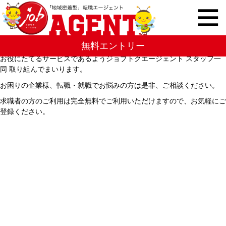
ホームページを公開しました。
ジョブトクエージェントのホームページを公開しました。
無料エントリー
1932年の創業より地元宇和島で培った経験をいかし、人材不足解消の
お役にたてるサービスであるようジョブトクエージェント スタッフ一
トップページ
同 取り組んでまいります。
お困りの企業様、転職・就職でお悩みの方は是非、ご相談ください。
ジョブトクエージェントとは？
求職者の方のご利用は完全無料でご利用いただけますので、お気軽にご
登録ください。
求人情報
会社概要
お問い合わせ